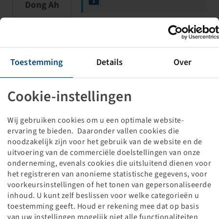
Dong Ah
.
Tube 6.00 - 12, (PU 30)
Toestemming
Details
Over
TR 15
Cookie-instellingen
Wij gebruiken cookies om u een optimale website-
ervaring te bieden. Daaronder vallen cookies die
noodzakelijk zijn voor het gebruik van de website en de
uitvoering van de commerciële doelstellingen van onze
Price and stock visible after
Login
onderneming, evenals cookies die uitsluitend dienen voor
Dong Ah
.
het registreren van anonieme statistische gegevens, voor
voorkeursinstellingen of het tonen van gepersonaliseerde
inhoud. U kunt zelf beslissen voor welke categorieën u
Tube 7.00 - 12, (PU 1)
toestemming geeft. Houd er rekening mee dat op basis
van uw instellingen mogelijk niet alle functionaliteiten