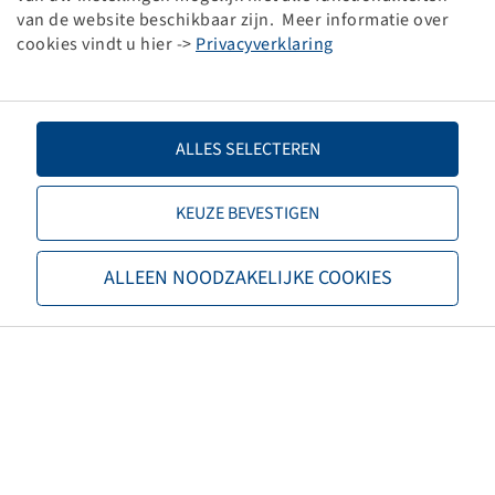
TR 15
van de website beschikbaar zijn. Meer informatie over
(8.00-12)
cookies vindt u hier ->
Privacyverklaring
ALLES SELECTEREN
KEUZE BEVESTIGEN
Price and stock visible after
Login
.
ALLEEN NOODZAKELIJKE COOKIES
Tube 7.00 - 12, (PU 23)
TR 13
(8.00-12)