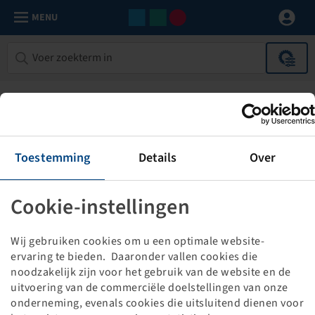
MENU
Toestemming
Details
Over
Cookie-instellingen
De door u opgevraagde pagina bestaat
Wij gebruiken cookies om u een optimale website-
niet!
ervaring te bieden. Daaronder vallen cookies die
noodzakelijk zijn voor het gebruik van de website en de
Misschien heeft u een link of bericht gevonden waarvan de
uitvoering van de commerciële doelstellingen van onze
onderneming, evenals cookies die uitsluitend dienen voor
site niet meer bestaat of er is een typefout gemaakt tijdens een