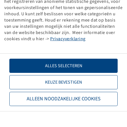
het registreren van anonieme statistische gegevens, voor
handmatige invoer.
voorkeursinstellingen of het tonen van gepersonaliseerde
U kunt teruggaan
naar de startpagina
, de zoekfunctie
inhoud. U kunt zelf beslissen voor welke categorieën u
gebruiken of contact met ons opnemen.
toestemming geeft. Houd er rekening mee dat op basis
van uw instellingen mogelijk niet alle functionaliteiten
E-Mail:
onlineshop@bohnenkamp-benelux.com
van de website beschikbaar zijn. Meer informatie over
Tel.: +31 (0) 88 220 1700
cookies vindt u hier ->
Privacyverklaring
ALLES SELECTEREN
Bohnenkamp
KEUZE BEVESTIGEN
Over Bohnenkamp
Verantwoordelijkheid
Vacatures
ALLEEN NOODZAKELIJKE COOKIES
Informatie
Nieuwe klant worden