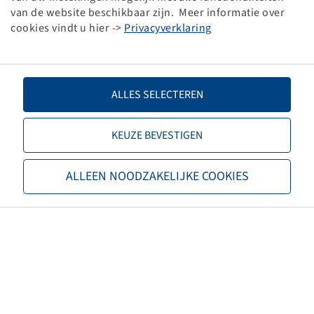
LG 306
van de website beschikbaar zijn. Meer informatie over
cookies vindt u hier ->
Privacyverklaring
52 A3 / 48 A6, 4 PR
ALLES SELECTEREN
KEUZE BEVESTIGEN
Les prix et les stocks sont visibles
après la
Connexion
.
ALLEEN NOODZAKELIJKE COOKIES
15 x 6.00 - 6
LG RIB
61 A3 / 57 A6, 4 PR