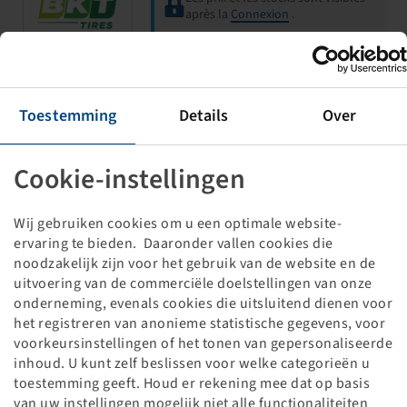
après la
Connexion
.
13 x 5.00 - 6
Toestemming
Details
Over
LG RIB
53 A3 / 48 A6, 4 PR
Cookie-instellingen
Wij gebruiken cookies om u een optimale website-
ervaring te bieden. Daaronder vallen cookies die
noodzakelijk zijn voor het gebruik van de website en de
uitvoering van de commerciële doelstellingen van onze
Les prix et les stocks sont visibles
onderneming, evenals cookies die uitsluitend dienen voor
après la
Connexion
.
het registreren van anonieme statistische gegevens, voor
voorkeursinstellingen of het tonen van gepersonaliseerde
inhoud. U kunt zelf beslissen voor welke categorieën u
toestemming geeft. Houd er rekening mee dat op basis
13 x 5.00 - 6
van uw instellingen mogelijk niet alle functionaliteiten