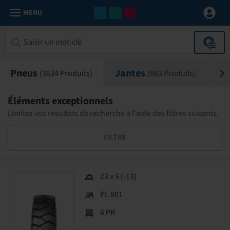
MENU
Pneus
Jantes
Ch
(
3634
Produits)
(
983
Produits)
Éléments exceptionnels
Limitez vos résultats de recherche à l'aide des filtres suivants.
FILTRE
23 x 5 (-13)
PL 801
6 PR