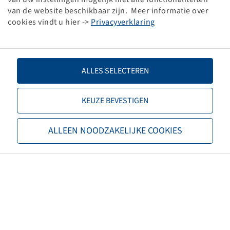
van de website beschikbaar zijn. Meer informatie over
Vorkwiel, Kogellagers, 20x75/75
cookies vindt u hier ->
Privacyverklaring
415 kg - 25 km/h, Rood RAL3000
ALLES SELECTEREN
KEUZE BEVESTIGEN
Prijzen en voorraden zichtbaar
Malz
na
Inloggen
.
ALLEEN NOODZAKELIJKE COOKIES
Velg 2.10 - 4, Staal
Vorkwiel, Kogellagers, 20x75/75
300 kg - 20 km/h, Zilver RAL9006