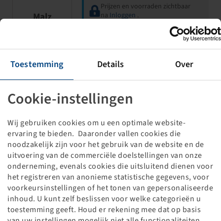
Prijzen en voorraden zichtbaar
Malz
na
Inloggen
.
Velg 2.10 - 4, Staal
Toestemming
Details
Over
Vorkwiel, Kogellagers, 20x75/75
400 kg - 15 km/h, Zilver RAL9006
Cookie-instellingen
Wij gebruiken cookies om u een optimale website-
ervaring te bieden. Daaronder vallen cookies die
noodzakelijk zijn voor het gebruik van de website en de
uitvoering van de commerciële doelstellingen van onze
onderneming, evenals cookies die uitsluitend dienen voor
Prijzen en voorraden zichtbaar
het registreren van anonieme statistische gegevens, voor
Malz
na
Inloggen
.
voorkeursinstellingen of het tonen van gepersonaliseerde
inhoud. U kunt zelf beslissen voor welke categorieën u
toestemming geeft. Houd er rekening mee dat op basis
Velg 2.50 C - 4, Staal
van uw instellingen mogelijk niet alle functionaliteiten