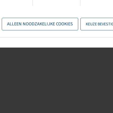
cations techniques des constructeurs. Le contenu est sans engagement et
 lien avec ces données. Une responsabilité pour les dommages directs ou
 consécutifs de toute nature et pour quelque raison juridique que ce
ALLEEN NOODZAKELIJKE COOKIES
KEUZE BEVESTI
dans la mesure où la loi le permet, exclue.