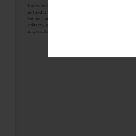
Toutes les informations sur ces pages reposent sur les indi
sert exclusivement à des fins d'information.
Bohnenkamp Benelux B.V. n'assume aucune responsabilité en
indirects, les demandes de dommages-intérêts, les dommages
soit, résultant de l'utilisation des informations reçues, est, 