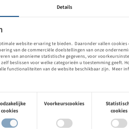
Details
n
timale website-ervaring te bieden. Daaronder vallen cookies d
voering van de commerciële doelstellingen van onze ondernemin
Ce produit est un article spécial
treren van anonieme statistische gegevens, voor voorkeursinste
en promotion et n'est
 zelf beslissen voor welke categorieën u toestemming geeft. H
disponible que dans la quantité
alle functionaliteiten van de website beschikbaar zijn. Meer in
indiquée.
Les prix et les stocks sont
visibles après la
Connexion
.
mingsselectie
odzakelijke
Voorkeurscookies
Statistisc
cookies
cookies