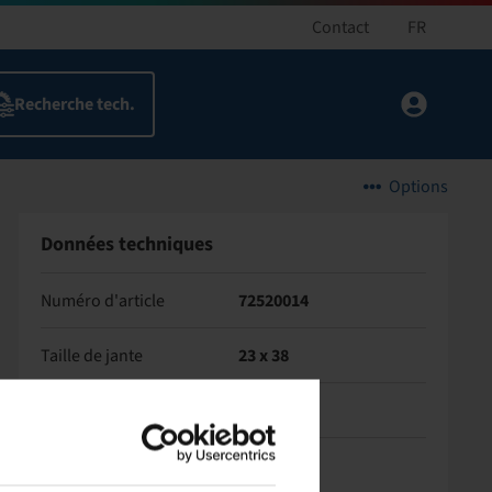
Contact
FR
Options
Données techniques
Numéro d'article
72520014
Taille de jante
23 x 38
Connexion de jante
10/281/335
Déport
-140