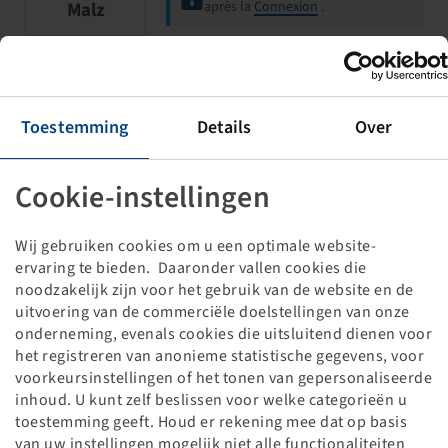
Malz
après la
Connexion
.
Jante 2.10 - 4, Acier
Toestemming
Details
Over
Mont. en fourche, Roulement à billes,
20x75/75
400 kg - 15 km/h, Argenté RAL9006
Cookie-instellingen
Wij gebruiken cookies om u een optimale website-
ervaring te bieden. Daaronder vallen cookies die
noodzakelijk zijn voor het gebruik van de website en de
uitvoering van de commerciële doelstellingen van onze
Les prix et les stocks sont visibles
onderneming, evenals cookies die uitsluitend dienen voor
Malz
après la
Connexion
.
het registreren van anonieme statistische gegevens, voor
voorkeursinstellingen of het tonen van gepersonaliseerde
inhoud. U kunt zelf beslissen voor welke categorieën u
Jante 2.50 C - 4, Acier
toestemming geeft. Houd er rekening mee dat op basis
van uw instellingen mogelijk niet alle functionaliteiten