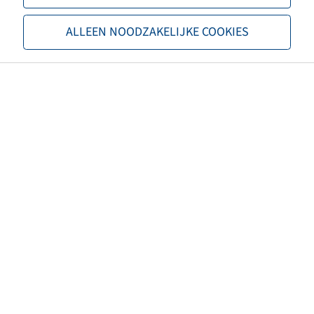
TL/TT
TL
ALLEEN NOODZAKELIJKE COOKIES
Marque
BKT
Profil
AT 109
EAN
8903094000739
3PMSF
non
Couleur des pneus
Noir
Numéro de règlement ECE
ECE 75
Poids net (kg)
6,11
Taille de jante recommandée
9.0