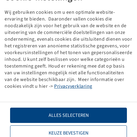
Pneu AT 22 x 11 - 8, AT 109
2 PR, 32 J, TL
Wij gebruiken cookies om u een optimale website-
BKT
ervaring te bieden. Daaronder vallen cookies die
noodzakelijk zijn voor het gebruik van de website en de
Les prix et les stocks sont visibles après la
.
Connexion
uitvoering van de commerciële doelstellingen van onze
onderneming, evenals cookies die uitsluitend dienen voor
het registreren van anonieme statistische gegevens, voor
voorkeursinstellingen of het tonen van gepersonaliseerde
inhoud. U kunt zelf beslissen voor welke categorieën u
Données techniques
toestemming geeft. Houd er rekening mee dat op basis
van uw instellingen mogelijk niet alle functionaliteiten
van de website beschikbaar zijn. Meer informatie over
Numéro d'article
15710065
cookies vindt u hier ->
Privacyverklaring
Taille de pneu
AT 22 x 11 - 8
LI / SI, PR
32 J, 2 PR
ALLES SELECTEREN
Capacité de charge 1
112 / 100
KEUZE BEVESTIGEN