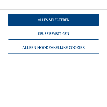
Déport
-70
Couleur de jante
Argenté
ALLES SELECTEREN
Marque
BKT
KEUZE BEVESTIGEN
Capacité de charge de la jante 1
800
(kg)
ALLEEN NOODZAKELIJKE COOKIES
Jantes de vitesse 1 (km/h)
40
Vitesse maximale (km/h)
40
Type de transmission
Essieu & Axe tracté
Poids net (kg)
38,62
Bourrelet
H2