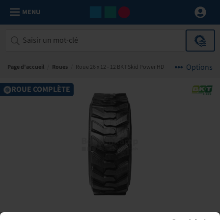
MENU
Options
Page d'accueil
/
Roues
/
Roue 26 x 12 - 12 BKT Skid Power HD
ROUE COMPLÈTE