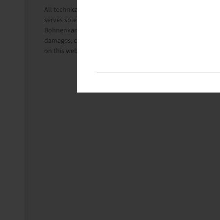
All technical information in this website is based on the i
serves solely for information purposes.
Bohnenkamp Benelux B.V. does not take liability for anything 
damages, claims for damages, consequential damages of any
on this website, is, provided this is lawful, utterly ruled out.