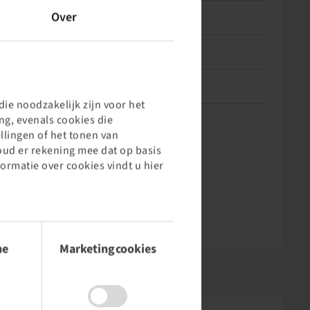
Over
Length (mm)
28
Countersinking
Cone
TPMS-compatible Valve
no
ie noodzakelijk zijn voor het
g, evenals cookies die
llingen of het tonen van
oud er rekening mee dat op basis
formatie over cookies vindt u hier
he
Marketingcookies