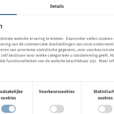
Details
n
timale website-ervaring te bieden. Daaronder vallen cookies d
voering van de commerciële doelstellingen van onze ondernemin
treren van anonieme statistische gegevens, voor voorkeursinste
 zelf beslissen voor welke categorieën u toestemming geeft. H
alle functionaliteiten van de website beschikbaar zijn. Meer in
Price and stock visible after
Login
.
mingsselectie
odzakelijke
Voorkeurscookies
Statistisc
cookies
cookies