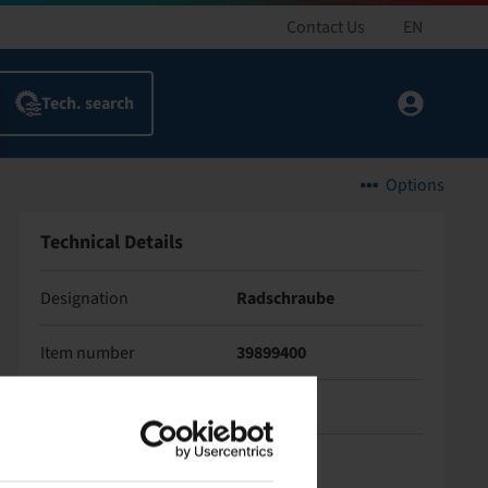
Contact Us
EN
Options
Technical Details
Designation
Radschraube
Item number
39899400
Base unit code
STCK
Thread
M12 x 1,5