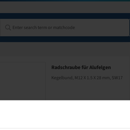
Radschraube für Alufelgen
Kegelbund, M12 X 1.5 X 28 mm, SW17