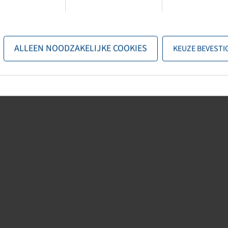
nformation provided by the manufacturers. The content is non-binding and
related to these details. Any liability for any immediate or indirect
 kind or from any legal ground, which ensued from the use of information
ALLEEN NOODZAKELIJKE COOKIES
KEUZE BEVESTI