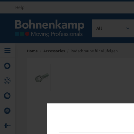
Help
All
Home
/
Accessories
/
Radschraube für Alufelgen