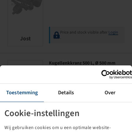
Price and stock visible after
Login
Jost
.
Kugellenkkranz 500 L, Ø 500 mm
zul. Axiallast 900 Kg
Landwirtschaft bis 25 km/h
Toestemming
Details
Over
Cookie-instellingen
Wij gebruiken cookies om u een optimale website-
Price and stock visible after
Login