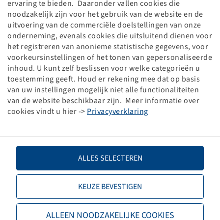
ervaring te bieden. Daaronder vallen cookies die
Jost
.
noodzakelijk zijn voor het gebruik van de website en de
uitvoering van de commerciële doelstellingen van onze
onderneming, evenals cookies die uitsluitend dienen voor
Kugellenkkranz 650 L, Ø 650 mm
het registreren van anonieme statistische gegevens, voor
voorkeursinstellingen of het tonen van gepersonaliseerde
zul. Axiallast 1500 Kg
inhoud. U kunt zelf beslissen voor welke categorieën u
Landwirtschaft bis 25 km/h
toestemming geeft. Houd er rekening mee dat op basis
van uw instellingen mogelijk niet alle functionaliteiten
van de website beschikbaar zijn. Meer informatie over
cookies vindt u hier ->
Privacyverklaring
Price and stock visible after
Login
ALLES SELECTEREN
Jost
.
KEUZE BEVESTIGEN
Kugellenkkranz 750 L, Ø 750 mm
ALLEEN NOODZAKELIJKE COOKIES