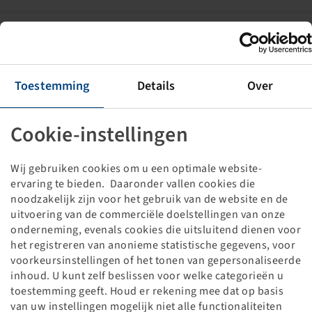
5.00 - 8
PL 801
3.00 D - 8
Toestemming
Details
Over
Cookie-instellingen
Wij gebruiken cookies om u een optimale website-
ervaring te bieden. Daaronder vallen cookies die
Price and stock visible after
Login
noodzakelijk zijn voor het gebruik van de website en de
.
uitvoering van de commerciële doelstellingen van onze
onderneming, evenals cookies die uitsluitend dienen voor
het registreren van anonieme statistische gegevens, voor
voorkeursinstellingen of het tonen van gepersonaliseerde
16 x 6.50 - 8
inhoud. U kunt zelf beslissen voor welke categorieën u
TR 315
toestemming geeft. Houd er rekening mee dat op basis
van uw instellingen mogelijk niet alle functionaliteiten