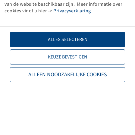
5.50 x 8
van de website beschikbaar zijn. Meer informatie over
cookies vindt u hier ->
Privacyverklaring
ALLES SELECTEREN
Price and stock visible after
Login
.
KEUZE BEVESTIGEN
ALLEEN NOODZAKELIJKE COOKIES
16 x 6.50 - 8
TR 315
5.50 x 8