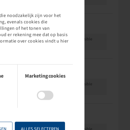
ie noodzakelijk zijn voor het
g, evenals cookies die
Offset
Rimsize
-5
4.00 E - 9
llingen of het tonen van
oud er rekening mee dat op basis
Price and stock visible
formatie over cookies vindt u hier
after
Login
.
Hub length (mm)
Rimsize
120
4.00 E - 9
he
Marketingcookies
Price and stock visible
after
Login
.
Offset
Rimsize
0
4.00 E - 9
GEN
ALLES SELECTEREN
Price and stock visible