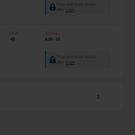
Price and stock visible
after
Login
.
Offset
Rimsize
-45
8.00 - 15
Price and stock visible
after
Login
.
1