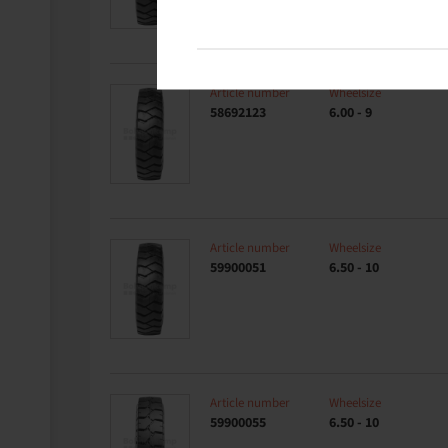
Article number
Wheelsize
58692123
6.00 - 9
Article number
Wheelsize
59900051
6.50 - 10
Article number
Wheelsize
59900055
6.50 - 10