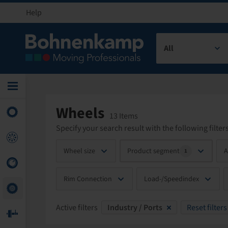
Help
All
Wheels
13 Items
Specify your search result with the following filters
Wheel size
Product segment
A
1
Rim Connection
Load-/Speedindex
Active filters
Industry / Ports
Reset filters