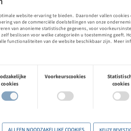
n
timale website-ervaring te bieden. Daaronder vallen cookies d
voering van de commerciële doelstellingen van onze ondernemin
Brand
Tread
LI / SI, PR
Connection
BKT
Liftmax LM 63
121 A5
5/94/140
treren van anonieme statistische gegevens, voor voorkeursinste
 zelf beslissen voor welke categorieën u toestemming geeft. H
alle functionaliteiten van de website beschikbaar zijn. Meer in
mingsselectie
Brand
Tread
LI / SI, PR
Diameter (mm)
BKT
PL 801
114 A8, 10 PR
35
odzakelijke
Voorkeurscookies
Statistisc
cookies
cookies
Brand
Tread
LI / SI, PR
Connection
BKT
PL 801
114 A8, 10 PR
5/94/140
ALLEEN NOODZAKELIJKE COOKIES
KEUZE BEVESTI