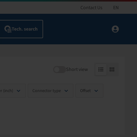
Contact Us
EN
Short view
r (inch)
Connector type
Offset