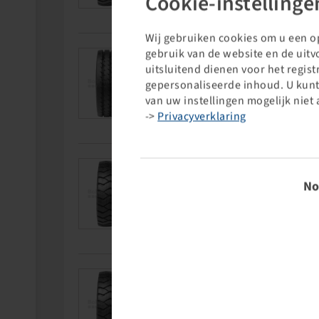
Cookie-instellinge
Wij gebruiken cookies om u een op
gebruik van de website en de uit
Article number
Wheelsize
10003004
6.00 R 9
uitsluitend dienen voor het regis
gepersonaliseerde inhoud. U kunt
van uw instellingen mogelijk niet 
->
Privacyverklaring
Toestem
Article number
Wheelsize
58692120
6.00 - 9
No
Article number
Wheelsize
58692121
6.00 - 9