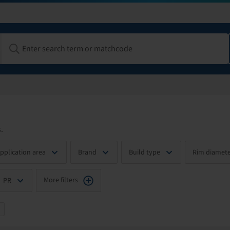
.
pplication area
Brand
Build type
Rim diamete
More filters
PR