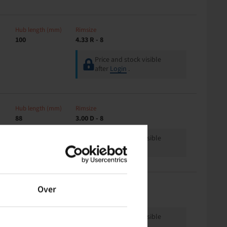
Hub length (mm)
Rimsize
100
4.33 R - 8
Price and stock visible
after
Login
.
Hub length (mm)
Rimsize
88
3.00 D - 8
Price and stock visible
after
Login
.
Offset
Rimsize
Over
0
4.00 E - 9
Price and stock visible
after
Login
.