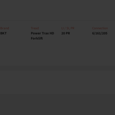
Brand
Tread
LI / SI, PR
Connection
BKT
Power Trax HD
20 PR
6/161/205
Forklift