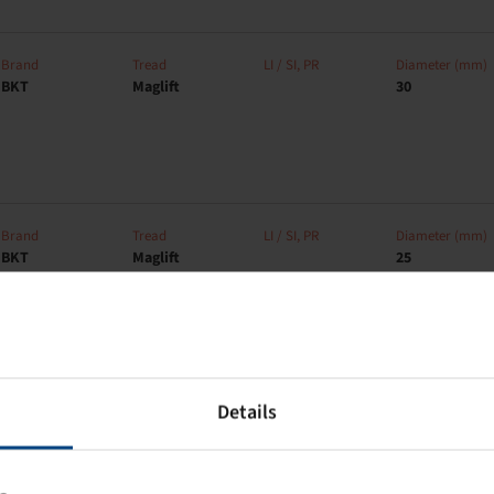
Brand
Tread
LI / SI, PR
Diameter (mm)
BKT
Maglift
30
Brand
Tread
LI / SI, PR
Diameter (mm)
BKT
Maglift
25
Brand
Tread
LI / SI, PR
Connection
Details
BKT
PL 801
114 A8, 10 PR
4/60/100