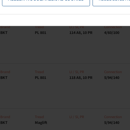
Brand
Tread
LI / SI, PR
Connection
BKT
PL 801
114 A8, 10 PR
4/60/100
Brand
Tread
LI / SI, PR
Connection
BKT
PL 801
118 A8, 10 PR
5/94/140
Brand
Tread
LI / SI, PR
Connection
BKT
Maglift
5/94/140