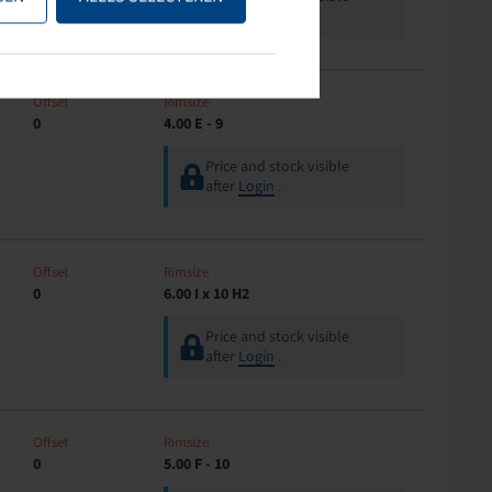
after
Login
.
Offset
Rimsize
0
4.00 E - 9
Price and stock visible
after
Login
.
Offset
Rimsize
0
6.00 I x 10 H2
Price and stock visible
after
Login
.
Offset
Rimsize
0
5.00 F - 10