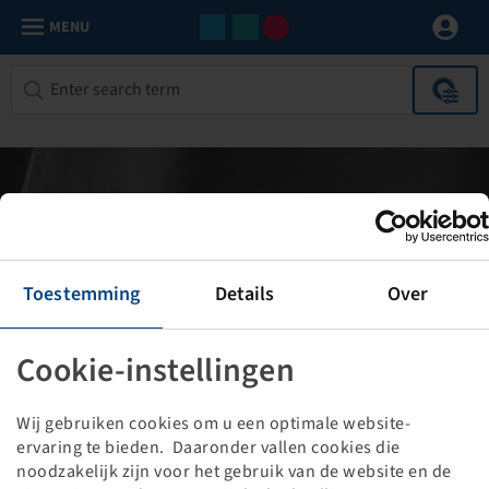
MENU
SERVICES
Toestemming
Details
Over
Perform your professional calculations quickly and easily
Cookie-instellingen
online. Discover our exclusive service offer for you.
Wij gebruiken cookies om u een optimale website-
ervaring te bieden. Daaronder vallen cookies die
noodzakelijk zijn voor het gebruik van de website en de