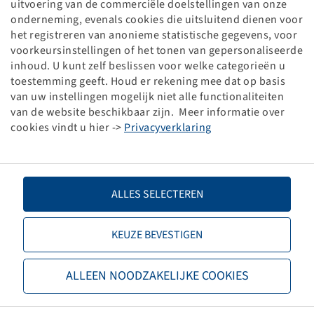
uitvoering van de commerciële doelstellingen van onze
onderneming, evenals cookies die uitsluitend dienen voor
het registreren van anonieme statistische gegevens, voor
Twin Tyres
voorkeursinstellingen of het tonen van gepersonaliseerde
Enter here the size of the main tyre and you will
inhoud. U kunt zelf beslissen voor welke categorieën u
get the possible sizes of the additional twin tyres.
toestemming geeft. Houd er rekening mee dat op basis
van uw instellingen mogelijk niet alle functionaliteiten
van de website beschikbaar zijn. Meer informatie over
cookies vindt u hier ->
Privacyverklaring
ALLES SELECTEREN
Tyre Changing
Here you can get all re-tyre options for a
KEUZE BEVESTIGEN
standard tyre size.
ALLEEN NOODZAKELIJKE COOKIES