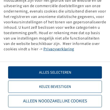
noodzakelijk zijn voor het gebruik van de website en de
Radschraube für Stahlfelgen
uitvoering van de commerciële doelstellingen van onze
Kegelbund, M12 X 1.5 X 24 mm, 10.9
onderneming, evenals cookies die uitsluitend dienen voor
1 Stück
het registreren van anonieme statistische gegevens, voor
voorkeursinstellingen of het tonen van gepersonaliseerde
Price and stock visible after
.
Login
inhoud. U kunt zelf beslissen voor welke categorieën u
toestemming geeft. Houd er rekening mee dat op basis
van uw instellingen mogelijk niet alle functionaliteiten
van de website beschikbaar zijn. Meer informatie over
cookies vindt u hier ->
Privacyverklaring
Technical Details
Designation
Radschraube
ALLES SELECTEREN
Item number
39899415
KEUZE BEVESTIGEN
Base unit code
STCK
ALLEEN NOODZAKELIJKE COOKIES
Thread
M12 x 1,5