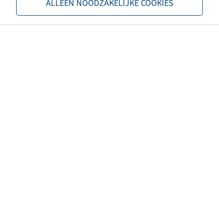
Square axle beam (mm)
80
ALLEEN NOODZAKELIJKE COOKIES
Number of bolt holes
8
Hub diameter (mm)
220
Bolt circle diameter (mm)
275
Brand
ADR
Wheel stud type
M18
Thread
M18 x 1,5
Surface treatment
primed
Colour
Black