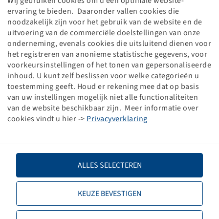
Wij gebruiken cookies om u een optimale website-
ervaring te bieden. Daaronder vallen cookies die
Laufachsstummel 4600/5000/4250 kg bei 40 km/h
noodzakelijk zijn voor het gebruik van de website en de
203/283 mm lang, Achskörper 80 mm VKT
uitvoering van de commerciële doelstellingen van onze
onderneming, evenals cookies die uitsluitend dienen voor
8/220/275/M18x1.5,für Bodenbearbeitung, ohne Radm.
het registreren van anonieme statistische gegevens, voor
voorkeursinstellingen of het tonen van gepersonaliseerde
Price and stock visible after
.
Login
inhoud. U kunt zelf beslissen voor welke categorieën u
toestemming geeft. Houd er rekening mee dat op basis
van uw instellingen mogelijk niet alle functionaliteiten
van de website beschikbaar zijn. Meer informatie over
Technical Details
cookies vindt u hier ->
Privacyverklaring
Item number
10000208
ALLES SELECTEREN
Stub length C (mm)
283
KEUZE BEVESTIGEN
Stub length L (mm)
203