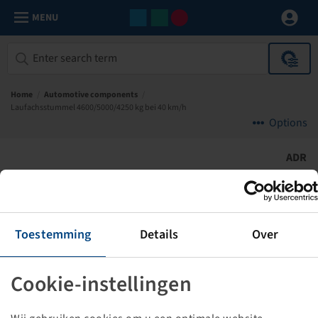
MENU
Home
/
Automotive components
/
Laufachsstummel 4600/5000/4250 kg bei 40 km/h
Options
ADR
Toestemming
Details
Over
Cookie-instellingen