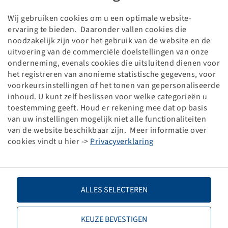
Wij gebruiken cookies om u een optimale website-
Laufachsstummel 825/975/725 kg bei 40 km/h
ervaring te bieden. Daaronder vallen cookies die
205/284 mm lang, Achskörper 40 mm rund
noodzakelijk zijn voor het gebruik van de website en de
5/66/112/M14 x 1.5
uitvoering van de commerciële doelstellingen van onze
onderneming, evenals cookies die uitsluitend dienen voor
Price and stock visible after
.
Login
het registreren van anonieme statistische gegevens, voor
voorkeursinstellingen of het tonen van gepersonaliseerde
inhoud. U kunt zelf beslissen voor welke categorieën u
toestemming geeft. Houd er rekening mee dat op basis
van uw instellingen mogelijk niet alle functionaliteiten
Technical Details
van de website beschikbaar zijn. Meer informatie over
cookies vindt u hier ->
Privacyverklaring
Item number
10003366
Stub length C (mm)
284
ALLES SELECTEREN
Stub length L (mm)
205
KEUZE BEVESTIGEN