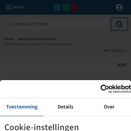
MENU
Home
/
Automotive components
/
Laufachsstummel 825/975/725 kg bei 40 km/h
Options
ADR
Toestemming
Details
Over
Cookie-instellingen