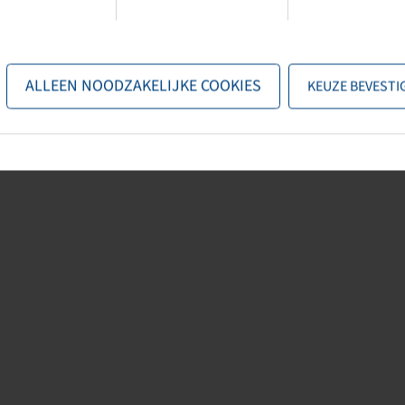
nformation provided by the manufacturers. The content is non-binding and
related to these details. Any liability for any immediate or indirect
 kind or from any legal ground, which ensued from the use of information
ALLEEN NOODZAKELIJKE COOKIES
KEUZE BEVESTI