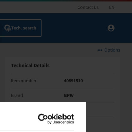
Contact Us
EN
Options
Technical Details
Item number
40891510
Brand
BPW
Net weight (kg)
11,97