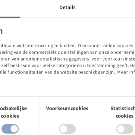
Details
n
timale website-ervaring te bieden. Daaronder vallen cookies d
voering van de commerciële doelstellingen van onze ondernemin
treren van anonieme statistische gegevens, voor voorkeursinste
 zelf beslissen voor welke categorieën u toestemming geeft. H
alle functionaliteiten van de website beschikbaar zijn. Meer in
Price and stock visible after
Login
.
mingsselectie
odzakelijke
Voorkeurscookies
Statistisc
cookies
cookies