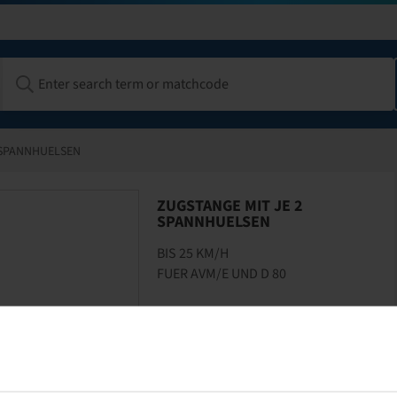
 SPANNHUELSEN
ZUGSTANGE MIT JE 2
SPANNHUELSEN
BIS 25 KM/H
FUER AVM/E UND D 80