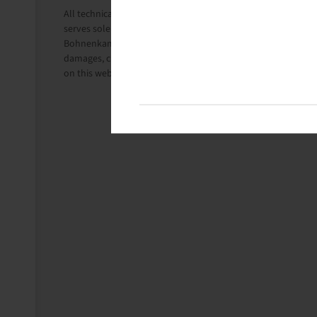
All technical information in this website is based on the i
serves solely for information purposes.
Bohnenkamp Benelux B.V. does not take liability for anything 
damages, claims for damages, consequential damages of any
on this website, is, provided this is lawful, utterly ruled out.