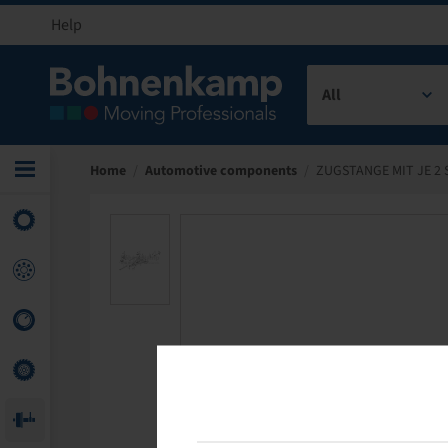
Help
All
Home
/
Automotive components
/
ZUGSTANGE MIT JE 2