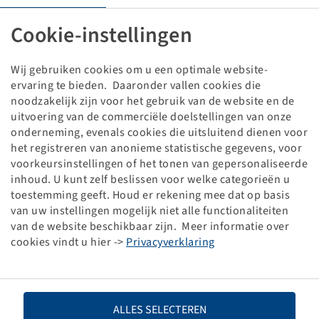
Rim 3.00 D - 8, two-part
5/94/140, A1, Ø18.5mm, ET 0
Cookie-instellingen
1400 kg - 25 km/h, Silver RAL9006
Wij gebruiken cookies om u een optimale website-
Price and stock visible after
.
Login
ervaring te bieden. Daaronder vallen cookies die
noodzakelijk zijn voor het gebruik van de website en de
uitvoering van de commerciële doelstellingen van onze
onderneming, evenals cookies die uitsluitend dienen voor
Technical Details
het registreren van anonieme statistische gegevens, voor
voorkeursinstellingen of het tonen van gepersonaliseerde
inhoud. U kunt zelf beslissen voor welke categorieën u
Item number
10000187
toestemming geeft. Houd er rekening mee dat op basis
van uw instellingen mogelijk niet alle functionaliteiten
Rim size
3.00 D - 8
van de website beschikbaar zijn. Meer informatie over
cookies vindt u hier ->
Privacyverklaring
Rim connection
5/94/140
Model of bolt holes
A1
ALLES SELECTEREN