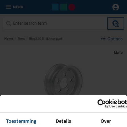
MENU
Options
Home
/
Rims
/
Rim 3.00 D - 8, two-part
Malz
Toestemming
Details
Over