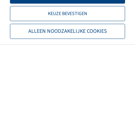
Offset
0
KEUZE BEVESTIGEN
Rim colour
Silver
ALLEEN NOODZAKELIJKE COOKIES
Brand
Malz
EAN
4040658100963
Load capacity of rim 1 (kg)
1400
Speed Rims 1 (km/h)
25
Maximum speed (km/h)
25
Type of drive
Towed axle
Net weight (kg)
3,00