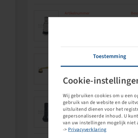
Artikelnummer
Besc
10007486
PKW
Toestemming
Artikelnummer
Besc
10007487
EM-
Cookie-instellinge
Wij gebruiken cookies om u een op
Artikelnummer
Besc
gebruik van de website en de uit
10007488
PKW
uitsluitend dienen voor het regis
gepersonaliseerde inhoud. U kunt
van uw instellingen mogelijk niet 
->
Privacyverklaring