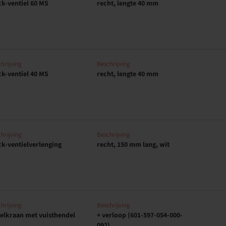
ck-ventiel 60 MS
recht, lengte 40 mm
hrijving
Beschrijving
ck-ventiel 40 MS
recht, lengte 40 mm
hrijving
Beschrijving
ck-ventielverlenging
recht, 150 mm lang, wit
hrijving
Beschrijving
elkraan met vuisthendel
+ verloop (601-597-054-000-
092)