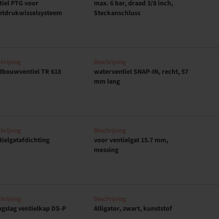
tiel PTG voor
max. 6 bar, draad 3/8 inch,
htdrukwisselsysteem
Steckanschluss
hrijving
Beschrijving
dbouwventiel TR 618
waterventiel SNAP-IN, recht, 57
mm lang
hrijving
Beschrijving
tielgatafdichting
voor ventielgat 15.7 mm,
messing
hrijving
Beschrijving
ugslag ventielkap DS-P
Alligator, zwart, kunststof