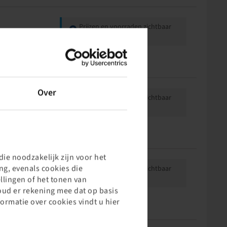
Prijzen en voorraden zichtbaar
na
Inloggen
.
Over
Prijzen en voorraden zichtbaar
na
Inloggen
.
ie noodzakelijk zijn voor het
g, evenals cookies die
Prijzen en voorraden zichtbaar
na
Inloggen
.
llingen of het tonen van
oud er rekening mee dat op basis
formatie over cookies vindt u hier