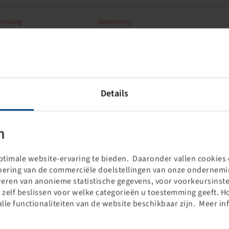
hrijving
Beschrijving
-Felgenventil 42 MS
Metallventil, gerade, 42 mm
lang
Details
hrijving
Beschrijving
Winkelventil TR J 650
Metallventil, 100° Winkel, 79
mm lang
n
timale website-ervaring te bieden. Daaronder vallen cookies d
hrijving
Beschrijving
voering van de commerciële doelstellingen van onze ondernemin
-Ventil, TR 414 snap in
Gummiventil, gerade, 48.5 mm
treren van anonieme statistische gegevens, voor voorkeursinste
lang
 zelf beslissen voor welke categorieën u toestemming geeft. H
alle functionaliteiten van de website beschikbaar zijn. Meer in