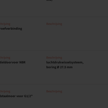
hrijving
Beschrijving
roefverbinding
hrijving
Beschrijving
tieldoorvoer NBR
luchtdrukwisselsysteem,
boring Ø 27.5 mm
hrijving
Beschrijving
lstaalmoer voor G1/2"