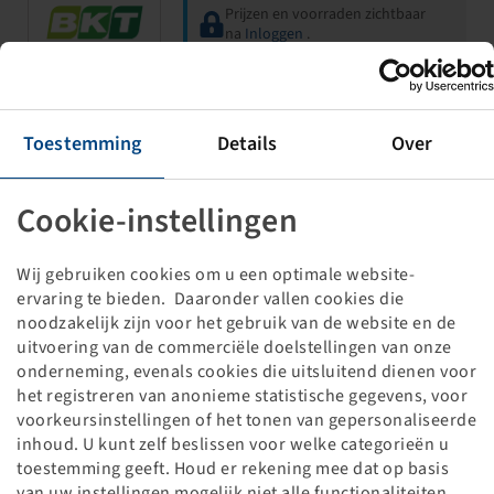
Prijzen en voorraden zichtbaar
na
Inloggen
.
26 x 12.00 - 12
Toestemming
Details
Over
TR 315
10.50 I x 12 H2
Cookie-instellingen
Wij gebruiken cookies om u een optimale website-
ervaring te bieden. Daaronder vallen cookies die
noodzakelijk zijn voor het gebruik van de website en de
uitvoering van de commerciële doelstellingen van onze
onderneming, evenals cookies die uitsluitend dienen voor
Prijzen en voorraden zichtbaar
het registreren van anonieme statistische gegevens, voor
na
Inloggen
.
voorkeursinstellingen of het tonen van gepersonaliseerde
inhoud. U kunt zelf beslissen voor welke categorieën u
toestemming geeft. Houd er rekening mee dat op basis
26 x 12.00 - 12
van uw instellingen mogelijk niet alle functionaliteiten