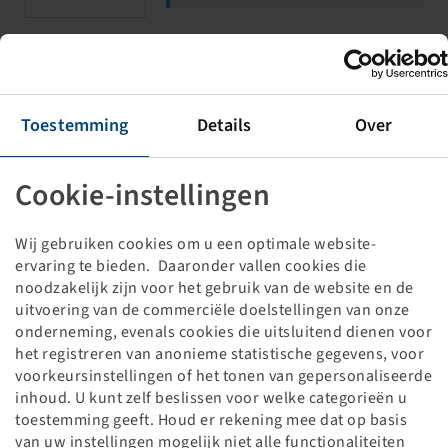
Bremsachse/Laufachse
13000/14000/11500 bei 40 Km/h
Toestemming
Details
Over
890 mm Spur, 10/280.5/335, M22 x 1.5,
100 mm VKT
400x080, 408E, Bremse rechts
Cookie-instellingen
Wij gebruiken cookies om u een optimale website-
ervaring te bieden. Daaronder vallen cookies die
noodzakelijk zijn voor het gebruik van de website en de
Prijzen en voorraden zichtbaar
uitvoering van de commerciële doelstellingen van onze
ADR
na
Inloggen
.
onderneming, evenals cookies die uitsluitend dienen voor
het registreren van anonieme statistische gegevens, voor
voorkeursinstellingen of het tonen van gepersonaliseerde
inhoud. U kunt zelf beslissen voor welke categorieën u
Bremsachse/Laufachse
toestemming geeft. Houd er rekening mee dat op basis
13000/14000/11500 bei 40 Km/h
van uw instellingen mogelijk niet alle functionaliteiten