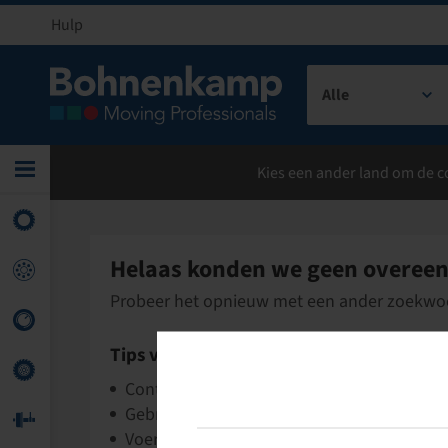
Hulp
Alle
Kies een ander land om de co
Helaas konden we geen overeen
Probeer het opnieuw met een ander zoekwo
Tips voor uw zoekopdracht
Controleer de zoekterm op typefouten
Gebruik onze artikelnummers
Voer meer algemene zoektermen in en gebru