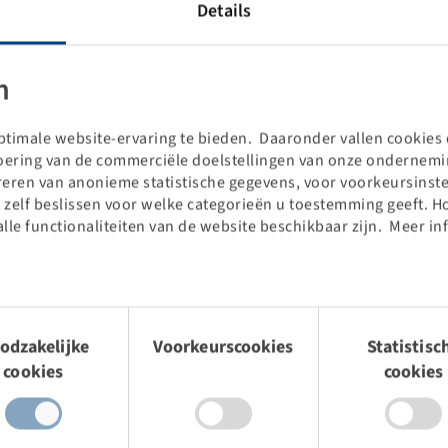
Details
 zoekveld)
n
oduct te vinden.
timale website-ervaring te bieden. Daaronder vallen cookies d
voering van de commerciële doelstellingen van onze ondernemin
treren van anonieme statistische gegevens, voor voorkeursinste
 zelf beslissen voor welke categorieën u toestemming geeft. H
alle functionaliteiten van de website beschikbaar zijn. Meer in
mingsselectie
odzakelijke
Voorkeurscookies
Statistisc
cookies
cookies