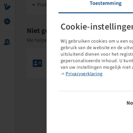
Toestemming
Probeer om technisch te zoeken (naast het
Cookie-instellinge
Niet gevonden wat u zocht?
We helpen u graag persoonlijk om het juiste pr
Wij gebruiken cookies om u een op
gebruik van de website en de uit
uitsluitend dienen voor het regis
Naar de contactpagina
gepersonaliseerde inhoud. U kunt
Neem contact op met je technisch adviseur
van uw instellingen mogelijk niet 
via ons contactformulier.
->
Privacyverklaring
Toestem
No