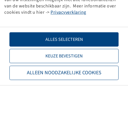
van de website beschikbaar zijn. Meer informatie over
4/60/90, Ø8.5mm, ET 0
cookies vindt u hier ->
Privacyverklaring
325/180 kg - 16/30 km/h, Zilver
RAL9006
ALLES SELECTEREN
KEUZE BEVESTIGEN
Prijzen en voorraden zichtbaar
Vlukon
na
Inloggen
.
ALLEEN NOODZAKELIJKE COOKIES
Velg 4.50 A x 6 H2
Vorkwiel, Kogellagers, 25x90/90
405 kg - 16 km/h, Zilver RAL9006