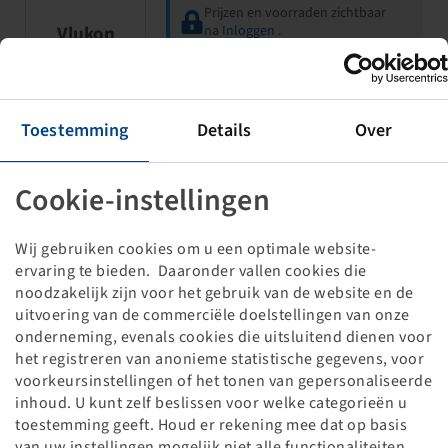
Prijzen en voorraden zichtbaar
Vlukon
na
Inloggen
.
Velg 4.50 A x 6 H2
Toestemming
Details
Over
Eindwiel, Kogellagers, 25x64/74
257 kg - 30 km/h, Zilver RAL9006
Cookie-instellingen
Wij gebruiken cookies om u een optimale website-
ervaring te bieden. Daaronder vallen cookies die
noodzakelijk zijn voor het gebruik van de website en de
uitvoering van de commerciële doelstellingen van onze
onderneming, evenals cookies die uitsluitend dienen voor
Prijzen en voorraden zichtbaar
het registreren van anonieme statistische gegevens, voor
na
Inloggen
.
voorkeursinstellingen of het tonen van gepersonaliseerde
inhoud. U kunt zelf beslissen voor welke categorieën u
toestemming geeft. Houd er rekening mee dat op basis
Velg 3.50 x 6 H2
van uw instellingen mogelijk niet alle functionaliteiten