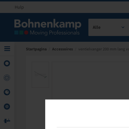
Hulp
Alle
Startpagina
/
Accessoires
/
ventielvanger 200 mm lang v