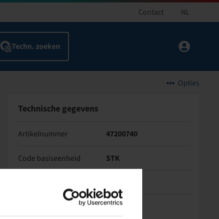
Contact
NL
Opties
Technische gegevens
Artikelnummer
47200740
Code basiseenheid
STK
TPMS-compatibel ventiel
nee