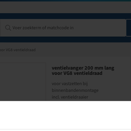
oor VG8 ventieldraad
ventielvanger 200 mm lang
voor VG8 ventieldraad
voor vastzetten bij
binnenbandenmontage
incl. ventieldraaier
Verpakkingseenheid: 1 stuk