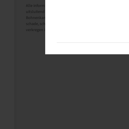
Alle informatie op deze pagina's is gebaseerd op de technisch
uitsluitend ter informatie.
Bohnenkamp Benelux B.V. aanvaardt geen aansprakelijkheid i
schade, schadeclaims, gevolgschade van welke aard dan ook
verkregen informatie is uitgesloten voor zover wettelijk toe