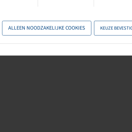
e specificaties van de fabrikant. De inhoud is niet bindend en dient
n verband met deze gegevens. Aansprakelijkheid voor directe of indirecte
 en op welke rechtsgrond dan ook voortvloeiend uit het gebruik van de
ALLEEN NOODZAKELIJKE COOKIES
KEUZE BEVESTI
gestaan.