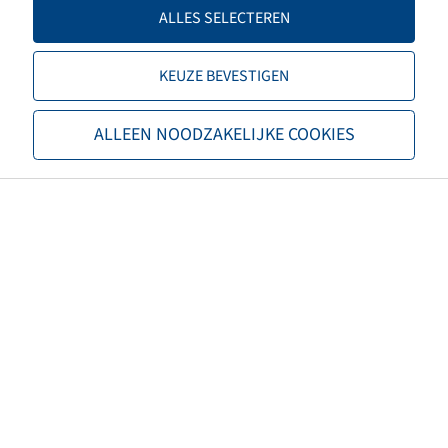
TL/TT
TL
ALLES SELECTEREN
Merk
BKT
KEUZE BEVESTIGEN
Profiel
Agrimax Force
ALLEEN NOODZAKELIJKE COOKIES
EAN
8903094059690
3PMSF
nee
Kleur band
Zwart
ECE-reglementnummer
ECE 106
Nettogewicht (kg)
190,04
Aanbevolen velgmaat
DW25B