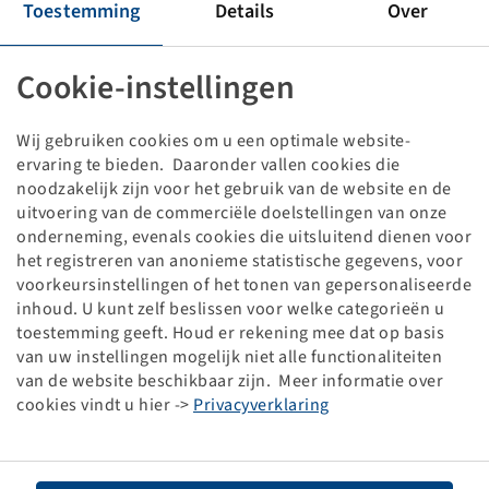
Band IF 710 / 55 R 28 CFO, Agrimax Force
Toestemming
Details
Over
165 D, TL
BKT
Cookie-instellingen
Prijzen en voorraden zichtbaar na
.
Inloggen
Wij gebruiken cookies om u een optimale website-
ervaring te bieden. Daaronder vallen cookies die
noodzakelijk zijn voor het gebruik van de website en de
uitvoering van de commerciële doelstellingen van onze
Technische gegevens
onderneming, evenals cookies die uitsluitend dienen voor
het registreren van anonieme statistische gegevens, voor
voorkeursinstellingen of het tonen van gepersonaliseerde
Artikelnummer
15727110
inhoud. U kunt zelf beslissen voor welke categorieën u
toestemming geeft. Houd er rekening mee dat op basis
Bandenmaat
IF 710 / 55 R 28 CFO
van uw instellingen mogelijk niet alle functionaliteiten
van de website beschikbaar zijn. Meer informatie over
LI / SI, PR
165 D
cookies vindt u hier ->
Privacyverklaring
Draagvermogen 1
5150 / 65