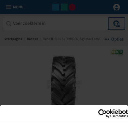
MENU
Opties
Startpagina
/
Banden
/
Band IF 710 / 55 R 28 CFO, Agrimax Force