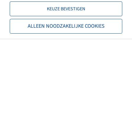
KEUZE BEVESTIGEN
TL/TT
TL
ALLEEN NOODZAKELIJKE COOKIES
Merk
BKT
Profiel
Agrimax RT 765
EAN
8903094075133
3PMSF
nee
Eigenschappen karkas
Steel Belted
Kleur band
Zwart
ECE-reglementnummer
ECE 106
Nettogewicht (kg)
239,55