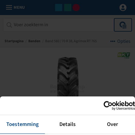
MENU
Opties
Startpagina
/
Banden
/
Band 580 / 70 R 38, Agrimax RT 765
Toestemming
Details
Over