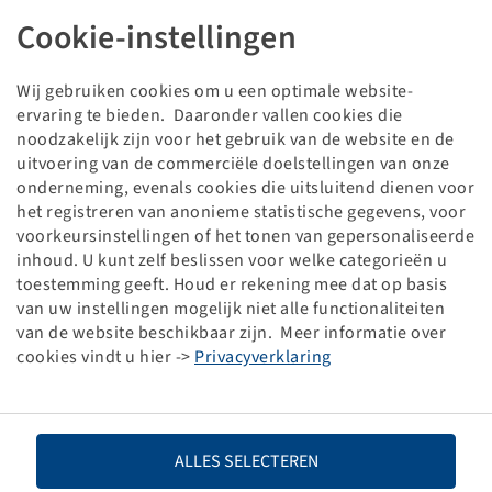
Band 580 / 70 R 38, Agrimax RT 765
Cookie-instellingen
180 D, TL, Steel Belted
BKT
Verpakkingseenheid: 1 stuk
Wij gebruiken cookies om u een optimale website-
ervaring te bieden. Daaronder vallen cookies die
Prijzen en voorraden zichtbaar na
.
noodzakelijk zijn voor het gebruik van de website en de
Inloggen
uitvoering van de commerciële doelstellingen van onze
onderneming, evenals cookies die uitsluitend dienen voor
het registreren van anonieme statistische gegevens, voor
voorkeursinstellingen of het tonen van gepersonaliseerde
Technische gegevens
inhoud. U kunt zelf beslissen voor welke categorieën u
toestemming geeft. Houd er rekening mee dat op basis
van uw instellingen mogelijk niet alle functionaliteiten
Artikelnummer
10002953
van de website beschikbaar zijn. Meer informatie over
cookies vindt u hier ->
Privacyverklaring
Bandenmaat
580 / 70 R 38
LI / SI, PR
180 D
ALLES SELECTEREN
Draagvermogen 1
8000 / 65