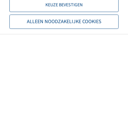
KEUZE BEVESTIGEN
TL/TT
TL
ALLEEN NOODZAKELIJKE COOKIES
Merk
BKT
Profiel
Agrimax Spargo
EAN
8903094075638
3PMSF
nee
Kleur band
Zwart
ECE-reglementnummer
ECE 106
Nettogewicht (kg)
226.13
Aanbevolen velgmaat
DW16L