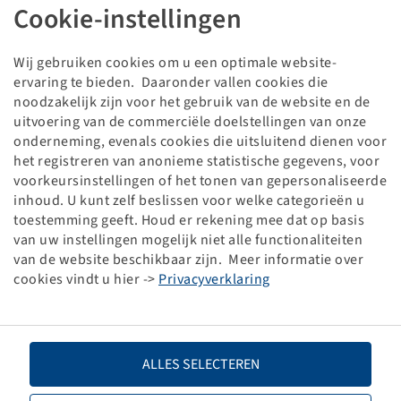
Band VF 480 / 95 R 50, Agrimax Spargo
Cookie-instellingen
181 D, TL
BKT
Wij gebruiken cookies om u een optimale website-
Verpakkingseenheid: 1 stuk
ervaring te bieden. Daaronder vallen cookies die
noodzakelijk zijn voor het gebruik van de website en de
Prijzen en voorraden zichtbaar na
.
Inloggen
uitvoering van de commerciële doelstellingen van onze
onderneming, evenals cookies die uitsluitend dienen voor
het registreren van anonieme statistische gegevens, voor
voorkeursinstellingen of het tonen van gepersonaliseerde
Technische gegevens
inhoud. U kunt zelf beslissen voor welke categorieën u
toestemming geeft. Houd er rekening mee dat op basis
van uw instellingen mogelijk niet alle functionaliteiten
Artikelnummer
10003061
van de website beschikbaar zijn. Meer informatie over
cookies vindt u hier ->
Privacyverklaring
Bandenmaat
VF 480 / 95 R 50
LI / SI, PR
181 D
ALLES SELECTEREN
Draagvermogen 1
8250 / 65