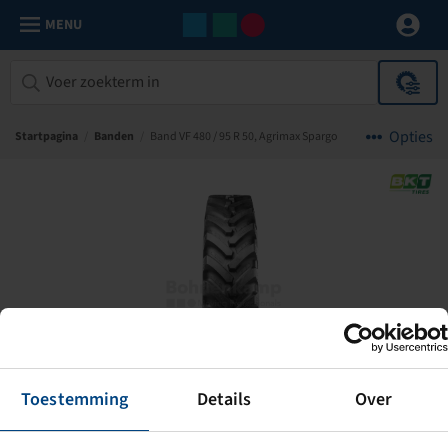
MENU
Opties
Startpagina
/
Banden
/
Band VF 480 / 95 R 50, Agrimax Spargo
Toestemming
Details
Over