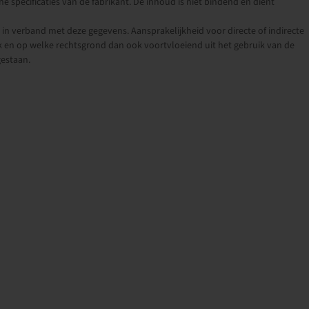
e specificaties van de fabrikant. De inhoud is niet bindend en dient
n verband met deze gegevens. Aansprakelijkheid voor directe of indirecte
 en op welke rechtsgrond dan ook voortvloeiend uit het gebruik van de
gestaan.