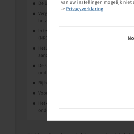
van uw instellingen mogelijk niet 
De BKT Agrimax V-Flecto is een VF-band van de 
->
Privacyverklaring
Vergeleken met een standaard band biedt hij 
hetzelfde draagvermogen bij een 40% lagere b
Toestem
In tegenstelling tot veel andere VF-banden ka
No
(NRO = Narrow Rim Option).
Het 10% grotere contactoppervlak in vergelijkin
aanzienlijk minder bodemverdichting.
De speciaal gevormde hiel (Bead Protection Sys
onder alle omstandigheden constant.
Bij het rijden op de weg zorgt de speciale nokh
Voor optimale prestaties in zowel het veld, al
Het extreem robuuste karkas biedt een 10% lang
onder moeilijke gebruiksomstandigheden.