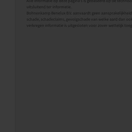
Alle informatie op deze pagina's is gebaseerd op de technisch
uitsluitend ter informatie.
Bohnenkamp Benelux B.V. aanvaardt geen aansprakelijkheid i
schade, schadeclaims, gevolgschade van welke aard dan ook
verkregen informatie is uitgesloten voor zover wettelijk toe