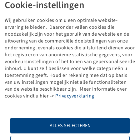
Band 600 / 55 R 26.5, FL 695
Cookie-instellingen
173 D, TL, Steel Belted
BKT
Wij gebruiken cookies om u een optimale website-
Verpakkingseenheid: 1 stuk
ervaring te bieden. Daaronder vallen cookies die
noodzakelijk zijn voor het gebruik van de website en de
Prijzen en voorraden zichtbaar na
.
Inloggen
uitvoering van de commerciële doelstellingen van onze
onderneming, evenals cookies die uitsluitend dienen voor
het registreren van anonieme statistische gegevens, voor
voorkeursinstellingen of het tonen van gepersonaliseerde
inhoud. U kunt zelf beslissen voor welke categorieën u
Technische gegevens
toestemming geeft. Houd er rekening mee dat op basis
van uw instellingen mogelijk niet alle functionaliteiten
van de website beschikbaar zijn. Meer informatie over
Artikelnummer
10001508
cookies vindt u hier ->
Privacyverklaring
Bandenmaat
600 / 55 R 26.5
LI / SI, PR
173 D
ALLES SELECTEREN
Draagvermogen 1
6500 / 65