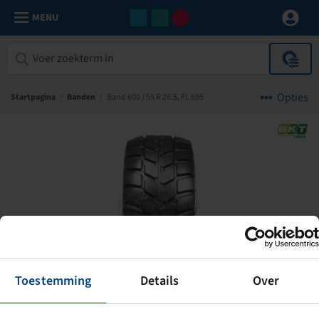
MENU
Opties
Startpagina
/
Banden
/
Band 600 / 55 R 26.5, FL 695
Toestemming
Details
Over