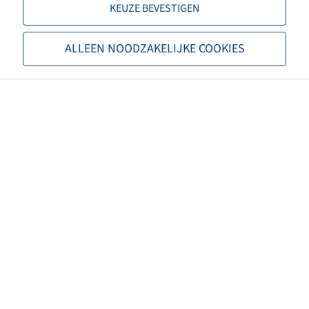
KEUZE BEVESTIGEN
TL/TT
TL
ALLEEN NOODZAKELIJKE COOKIES
Merk
BKT
Profiel
FL 695
EAN
8903094072897
3PMSF
nee
Eigenschappen karkas
Steel Belted
Kleur band
Zwart
ECE-reglementnummer
ECE 106
Nettogewicht (kg)
193.78