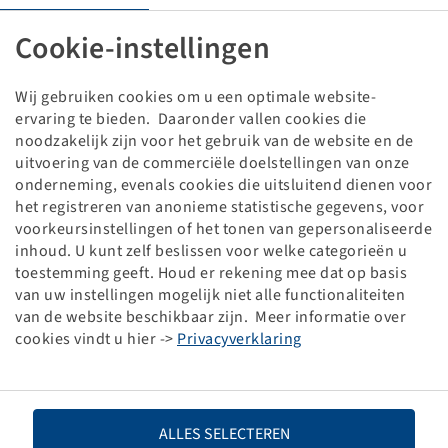
Band 315 / 80 R 22.5, Delivery Pro D (22.5)
18 PR, 156 / 150 L (154 / 150 M), TL, 3PMSF
Cookie-instellingen
HA, Sailun
Verpakkingseenheid: 1 stuk
Wij gebruiken cookies om u een optimale website-
ervaring te bieden. Daaronder vallen cookies die
Prijzen en voorraden zichtbaar na
.
Inloggen
noodzakelijk zijn voor het gebruik van de website en de
uitvoering van de commerciële doelstellingen van onze
onderneming, evenals cookies die uitsluitend dienen voor
het registreren van anonieme statistische gegevens, voor
Technische gegevens
voorkeursinstellingen of het tonen van gepersonaliseerde
inhoud. U kunt zelf beslissen voor welke categorieën u
toestemming geeft. Houd er rekening mee dat op basis
Artikelnummer
10004581
van uw instellingen mogelijk niet alle functionaliteiten
van de website beschikbaar zijn. Meer informatie over
Bandenmaat
315 / 80 R 22.5
cookies vindt u hier ->
Privacyverklaring
LI / SI, PR
156 / 150 L (154 / 150 M), 18 PR
ALLES SELECTEREN
Draagvermogen 1
4000 / 120