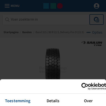
MENU
Opties
Startpagina
/
Banden
/
Band 315 / 80 R 22.5, Delivery Pro D (22.5)
Toestemming
Details
Over