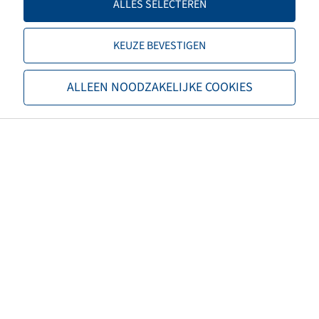
ALLES SELECTEREN
Offset
0
KEUZE BEVESTIGEN
Velg kleur
Zilver
ALLEEN NOODZAKELIJKE COOKIES
Merk
Jantsa
EAN
4040658140679
Draagvermogen velg 1 (kg)
7250
Snelheid velgen 1 (km/u)
10
Draagvermogen velg 2 (kg)
5800
Snelheid velgen 2 (km/u)
40
Maximum snelheid (km/u)
50