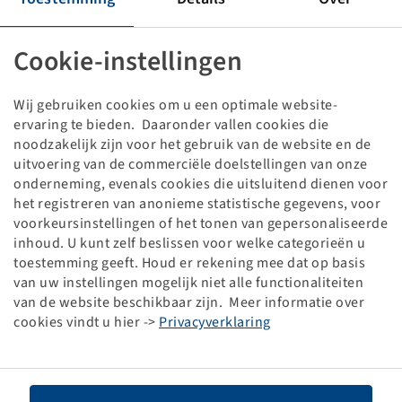
Velg 12.00 - 25 / 1.3, 3-delig
10/281/335, A3, Ø27mm, ET 0, Standaard
7250/5800 kg - 10/40 km/h, Zilver RAL9006
Cookie-instellingen
Verpakkingseenheid: 8 stuk
Wij gebruiken cookies om u een optimale website-
Prijzen en voorraden zichtbaar na
.
Inloggen
ervaring te bieden. Daaronder vallen cookies die
noodzakelijk zijn voor het gebruik van de website en de
uitvoering van de commerciële doelstellingen van onze
onderneming, evenals cookies die uitsluitend dienen voor
Technische gegevens
het registreren van anonieme statistische gegevens, voor
voorkeursinstellingen of het tonen van gepersonaliseerde
inhoud. U kunt zelf beslissen voor welke categorieën u
Artikelnummer
10005290
toestemming geeft. Houd er rekening mee dat op basis
van uw instellingen mogelijk niet alle functionaliteiten
Velgmaat
12.00 - 25 / 1.3
van de website beschikbaar zijn. Meer informatie over
cookies vindt u hier ->
Privacyverklaring
Velgaansluiting
10/281/335
Steekcirkel
A3