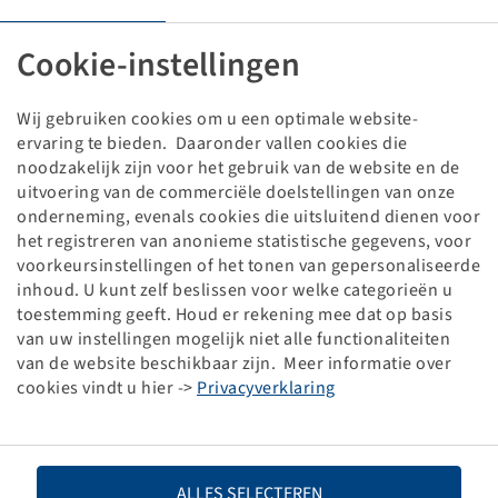
Velg 9.00 x 15.3
5/110/160, A1, Ø18.5mm, ET -25, VSH
Cookie-instellingen
3000/2350 kg - 40/60 km/h, Zilver RAL9006
Verpakkingseenheid: 36 stuk
Wij gebruiken cookies om u een optimale website-
Prijzen en voorraden zichtbaar na
.
Inloggen
ervaring te bieden. Daaronder vallen cookies die
noodzakelijk zijn voor het gebruik van de website en de
uitvoering van de commerciële doelstellingen van onze
onderneming, evenals cookies die uitsluitend dienen voor
het registreren van anonieme statistische gegevens, voor
Technische gegevens
voorkeursinstellingen of het tonen van gepersonaliseerde
inhoud. U kunt zelf beslissen voor welke categorieën u
toestemming geeft. Houd er rekening mee dat op basis
Artikelnummer
10002956
van uw instellingen mogelijk niet alle functionaliteiten
van de website beschikbaar zijn. Meer informatie over
Velgmaat
9.00 x 15.3
cookies vindt u hier ->
Privacyverklaring
Velgaansluiting
5/110/160
Steekcirkel
A1
ALLES SELECTEREN