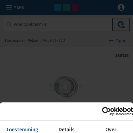
MENU
Opties
Startpagina
/
Velgen
/
Velg 9.00 x 15.3
Jantsa
Toestemming
Details
Over