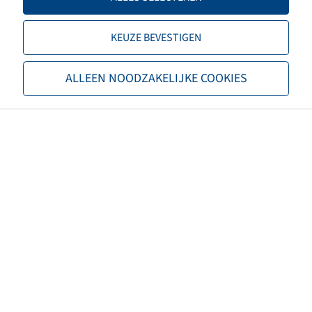
Offset
-25
KEUZE BEVESTIGEN
Velg kleur
Zilver
ALLEEN NOODZAKELIJKE COOKIES
Merk
Jantsa
EAN
4040658124952
Draagvermogen velg 1 (kg)
3000
Snelheid velgen 1 (km/u)
40
Draagvermogen velg 2 (kg)
2350
Snelheid velgen 2 (km/u)
60
Maximum snelheid (km/u)
60