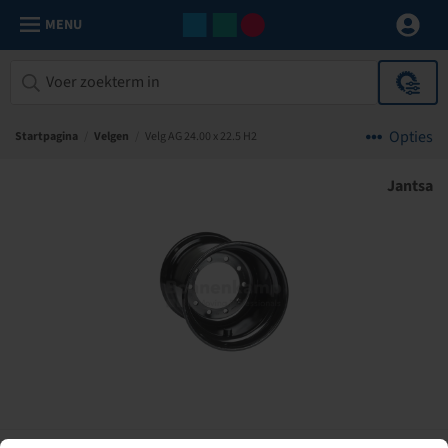
MENU
Opties
Startpagina
/
Velgen
/
Velg AG 24.00 x 22.5 H2
Jantsa