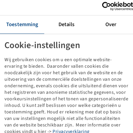
Velg AG 24.00 x 22.5 H2
10/281/335, A3, Ø27mm, ET -50, VSV
6500/8800 kg - 40/65 km/h, Anthrazit RAL7016
Toestemming
Details
Over
Prijzen en voorraden zichtbaar na
.
Inloggen
Cookie-instellingen
Technische gegevens
Wij gebruiken cookies om u een optimale website-
ervaring te bieden. Daaronder vallen cookies die
noodzakelijk zijn voor het gebruik van de website en de
Artikelnummer
10005375
uitvoering van de commerciële doelstellingen van onze
onderneming, evenals cookies die uitsluitend dienen voor
het registreren van anonieme statistische gegevens, voor
Velgmaat
AG 24.00 x 22.5 H2
voorkeursinstellingen of het tonen van gepersonaliseerde
inhoud. U kunt zelf beslissen voor welke categorieën u
Velgaansluiting
10/281/335
toestemming geeft. Houd er rekening mee dat op basis
van uw instellingen mogelijk niet alle functionaliteiten
Steekcirkel
A3
van de website beschikbaar zijn. Meer informatie over
cookies vindt u hier ->
Privacyverklaring