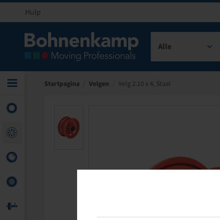
Hulp
Alle
Startpagina
/
Velgen
/
Velg 2.10 x 4, Staal