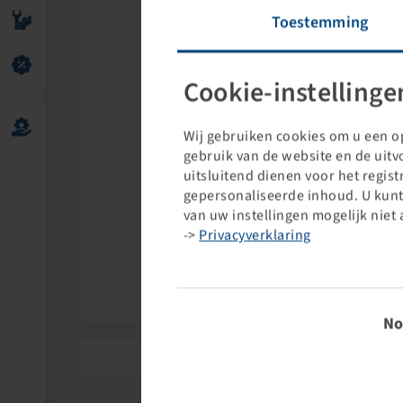
Toestemming
Cookie-instellinge
Wij gebruiken cookies om u een op
gebruik van de website en de uit
uitsluitend dienen voor het regis
gepersonaliseerde inhoud. U kunt
van uw instellingen mogelijk niet 
->
Privacyverklaring
Knochenmu
Toestem
No