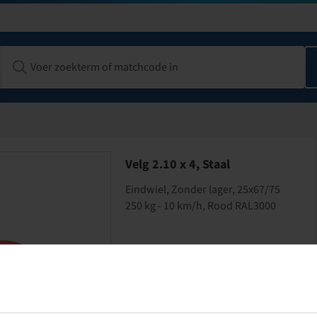
Velg 2.10 x 4, Staal
Eindwiel, Zonder lager, 25x67/75
250 kg - 10 km/h, Rood RAL3000