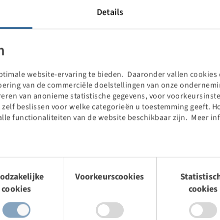
Details
n
timale website-ervaring te bieden. Daaronder vallen cookies d
voering van de commerciële doelstellingen van onze ondernemin
treren van anonieme statistische gegevens, voor voorkeursinste
 zelf beslissen voor welke categorieën u toestemming geeft. H
alle functionaliteiten van de website beschikbaar zijn. Meer in
ß
Prijzen en voorraden zichtbaar
na
Inloggen
.
mingsselectie
odzakelijke
Voorkeurscookies
Statistisc
cookies
cookies