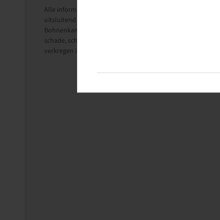
Alle informatie op deze pagina's is gebaseerd op de technisch
uitsluitend ter informatie.
Bohnenkamp Benelux B.V. aanvaardt geen aansprakelijkheid i
schade, schadeclaims, gevolgschade van welke aard dan ook
verkregen informatie is uitgesloten voor zover wettelijk toe