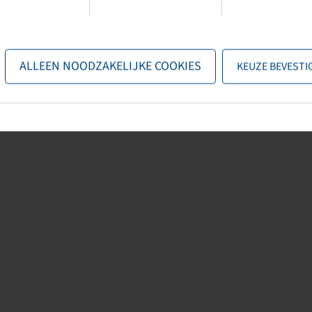
e specificaties van de fabrikant. De inhoud is niet bindend en dient
n verband met deze gegevens. Aansprakelijkheid voor directe of indirecte
 en op welke rechtsgrond dan ook voortvloeiend uit het gebruik van de
ALLEEN NOODZAKELIJKE COOKIES
KEUZE BEVESTI
gestaan.