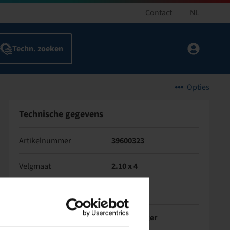
Contact
NL
Opties
Technische gegevens
Artikelnummer
39600323
Velgmaat
2.10 x 4
Uitvoering naaf
Eindwiel
Type lager
Zonder lager