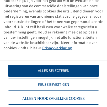
noodzakelijk zijn voor het gebruik van de website en de
FLACHBUNDMUTTER - M 22 X 1.5
uitvoering van de commerciële doelstellingen van onze
onderneming, evenals cookies die uitsluitend dienen voor
SW 30 MM, 20 MM HOCH
het registreren van anonieme statistische gegevens, voor
SCHWARZ
voorkeursinstellingen of het tonen van gepersonaliseerde
Verpakkingseenheid: 50 stuk
inhoud. U kunt zelf beslissen voor welke categorieën u
toestemming geeft. Houd er rekening mee dat op basis
Prijzen en voorraden zichtbaar na
.
Inloggen
van uw instellingen mogelijk niet alle functionaliteiten
van de website beschikbaar zijn. Meer informatie over
cookies vindt u hier ->
Privacyverklaring
Technische gegevens
ALLES SELECTEREN
Artikelnummer
40481170
KEUZE BEVESTIGEN
Merk
PE Automotive
Schroefdraad
M22 x 1,5
ALLEEN NOODZAKELIJKE COOKIES