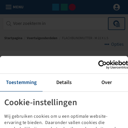
MENU
Startpagina
/
Voertuigonderdelen
/
FLACHBUNDMUTTER - M 22 X 1.5
Opties
PE Automotive
Toestemming
Details
Over
Cookie-instellingen
Wij gebruiken cookies om u een optimale website-
ervaring te bieden. Daaronder vallen cookies die