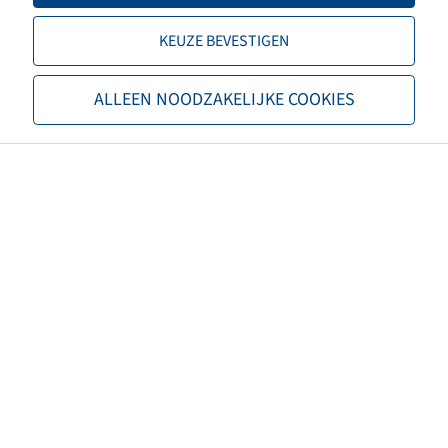
EAN
4040658023699
KEUZE BEVESTIGEN
Alternatieve binnenbandmaten
18x7.00-8; 18x8.50-8
ALLEEN NOODZAKELIJKE COOKIES
Ventieltype
Rubber ventiel
Maximale bandspanning (bar)
4,50
Lengte ventiel (mm)
38
Ventielhoek (°)
gerade
Materiaal ventieldop
Kunststof
Kleur ventieldop
Zwart
TPMS-compatibel ventiel
nee