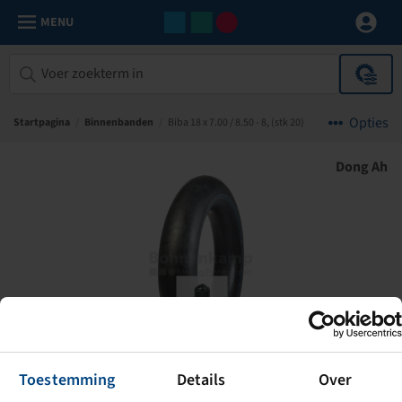
MENU
Opties
Startpagina
/
Binnenbanden
/
Biba 18 x 7.00 / 8.50 - 8, (stk 20)
Dong Ah
Toestemming
Details
Over