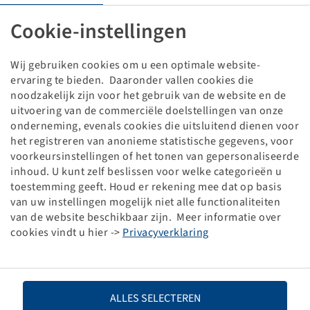
Biba 18 x 7.00 / 8.50 - 8, (stk 20)
TR 13
Cookie-instellingen
Verpakkingseenheid: 20 stuk
Wij gebruiken cookies om u een optimale website-
ervaring te bieden. Daaronder vallen cookies die
Prijzen en voorraden zichtbaar na
.
Inloggen
noodzakelijk zijn voor het gebruik van de website en de
uitvoering van de commerciële doelstellingen van onze
onderneming, evenals cookies die uitsluitend dienen voor
het registreren van anonieme statistische gegevens, voor
Technische gegevens
voorkeursinstellingen of het tonen van gepersonaliseerde
inhoud. U kunt zelf beslissen voor welke categorieën u
toestemming geeft. Houd er rekening mee dat op basis
Artikelnummer
26810130
van uw instellingen mogelijk niet alle functionaliteiten
van de website beschikbaar zijn. Meer informatie over
cookies vindt u hier ->
Privacyverklaring
Maat binnenband
18 x 7.00 / 8.50 - 8
Ventielaanduiding
TR 13
ALLES SELECTEREN
Merk
Dong Ah