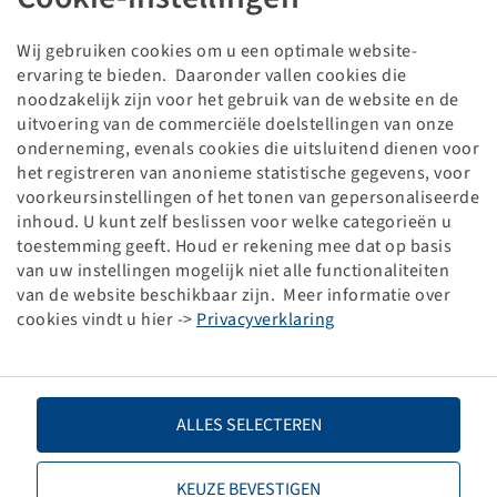
Biba 7.00 - 12, (stk 23)
TR 13
Wij gebruiken cookies om u een optimale website-
(8.00-12)
ervaring te bieden. Daaronder vallen cookies die
Verpakkingseenheid: 23 stuk
noodzakelijk zijn voor het gebruik van de website en de
uitvoering van de commerciële doelstellingen van onze
Prijzen en voorraden zichtbaar na
.
Inloggen
onderneming, evenals cookies die uitsluitend dienen voor
het registreren van anonieme statistische gegevens, voor
voorkeursinstellingen of het tonen van gepersonaliseerde
inhoud. U kunt zelf beslissen voor welke categorieën u
toestemming geeft. Houd er rekening mee dat op basis
Technische gegevens
van uw instellingen mogelijk niet alle functionaliteiten
van de website beschikbaar zijn. Meer informatie over
Artikelnummer
26010020
cookies vindt u hier ->
Privacyverklaring
Maat binnenband
7.00 - 12
ALLES SELECTEREN
Ventielaanduiding
TR 13
Merk
Dong Ah
KEUZE BEVESTIGEN