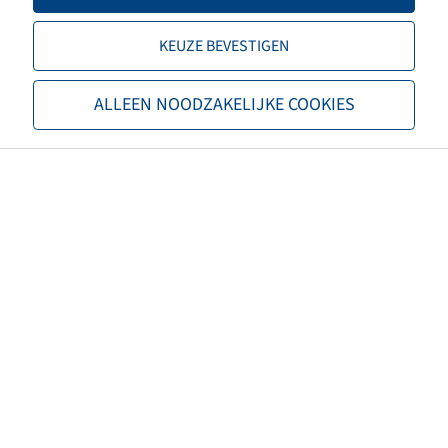
EAN
3528701700298
KEUZE BEVESTIGEN
Alternatieve binnenbandmaten
11.5/80-15.3; 12.5/80-15.3
ALLEEN NOODZAKELIJKE COOKIES
Ventieltype
Rubber ventiel
Maximale bandspanning (bar)
4,50
Diameter ventielgat (mm)
157
Lengte ventiel (mm)
38
Ventielhoek (°)
gerade
Materiaal ventieldop
Kunststof
Kleur ventieldop
Zwart