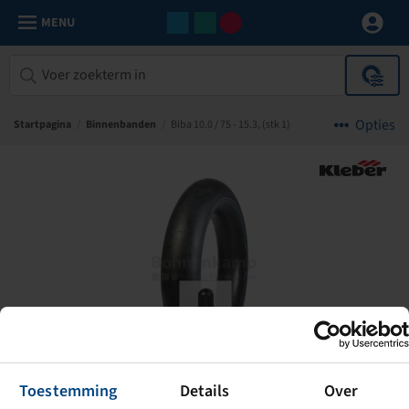
MENU
Opties
Startpagina
/
Binnenbanden
/
Biba 10.0 / 75 - 15.3, (stk 1)
Toestemming
Details
Over