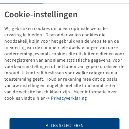
Biba 10.0 / 75 - 15.3, (stk 1)
TR 15
Cookie-instellingen
(11.5/80-15.3) (12.5/80-15.3)
Verpakkingseenheid: 1 stuk
Wij gebruiken cookies om u een optimale website-
ervaring te bieden. Daaronder vallen cookies die
Prijzen en voorraden zichtbaar na
.
Inloggen
noodzakelijk zijn voor het gebruik van de website en de
uitvoering van de commerciële doelstellingen van onze
onderneming, evenals cookies die uitsluitend dienen voor
het registreren van anonieme statistische gegevens, voor
Technische gegevens
voorkeursinstellingen of het tonen van gepersonaliseerde
inhoud. U kunt zelf beslissen voor welke categorieën u
toestemming geeft. Houd er rekening mee dat op basis
Artikelnummer
26010093
van uw instellingen mogelijk niet alle functionaliteiten
van de website beschikbaar zijn. Meer informatie over
Maat binnenband
10.0 / 75 - 15.3
cookies vindt u hier ->
Privacyverklaring
Ventielaanduiding
TR 15
ALLES SELECTEREN
Merk
Kleber