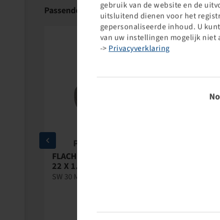
gebruik van de website en de uit
Passende producten
uitsluitend dienen voor het regis
gepersonaliseerde inhoud. U kunt
van uw instellingen mogelijk niet 
->
Privacyverklaring
Toestem
No
PE Automotive
PE A
FLACHBUNDMUTTER - M
LIMESRING
22 X 1.5
D.
H
SW 30 MM, 20 MM HOCH
8.0 MM HO