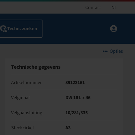
Contact
NL
Opties
Technische gegevens
Artikelnummer
39123161
Velgmaat
DW 16 L x 46
Velgaansluiting
10/281/335
Steekcirkel
A3