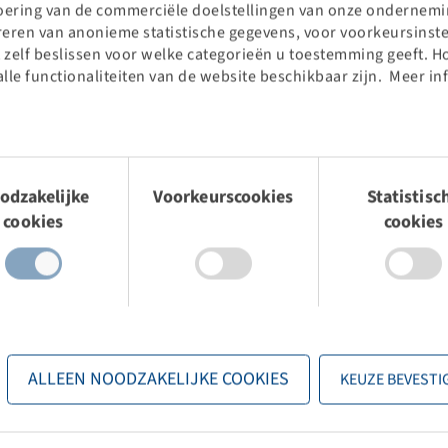
voering van de commerciële doelstellingen van onze ondernemin
treren van anonieme statistische gegevens, voor voorkeursinste
 zelf beslissen voor welke categorieën u toestemming geeft. H
alle functionaliteiten van de website beschikbaar zijn. Meer in
mingsselectie
odzakelijke
Voorkeurscookies
Statistisc
cookies
cookies
utomotive
ADR
 - 22.5/34 MM
LIMESRING - M22
8 MM HOCH
CH
M
ALLEEN NOODZAKELIJKE COOKIES
KEUZE BEVESTI