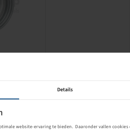
Prijzen en voorraden zichtbaar
Details
na
Inloggen
.
n
timale website-ervaring te bieden. Daaronder vallen cookies d