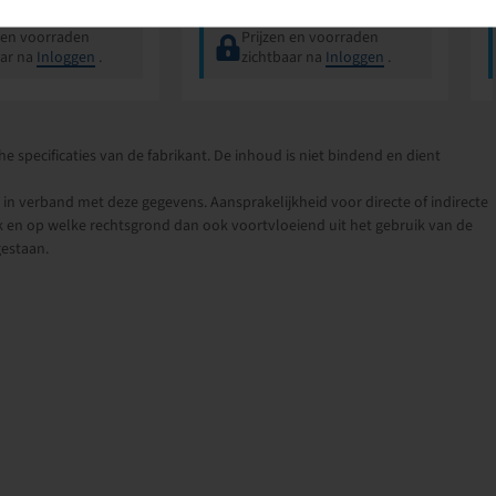
 en voorraden
Prijzen en voorraden
aar na
Inloggen
.
zichtbaar na
Inloggen
.
e specificaties van de fabrikant. De inhoud is niet bindend en dient
n verband met deze gegevens. Aansprakelijkheid voor directe of indirecte
 en op welke rechtsgrond dan ook voortvloeiend uit het gebruik van de
gestaan.