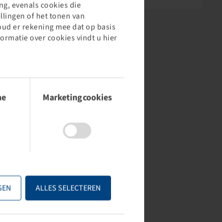
g, evenals cookies die
llingen of het tonen van
oud er rekening mee dat op basis
formatie over cookies vindt u hier
he
Marketingcookies
ADR
PE Automotive
ADR-ORIGINAL
FLACHBUNDMUTTER - M
RADMUTTER
22 X 1.5
 22 X 1.5, 22 mm HOCH
SW 30 MM, 20 MM HOCH
GEN
ALLES SELECTEREN