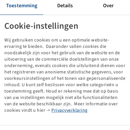
Velg W 15 L x 50, Zilver RAL9006
Toestemming
Details
Over
10/281/335, B3, Ø27mm, ET 0, VSH
7610 kg - 65 km/h, disc 15mm
Cookie-instellingen
Prijzen en voorraden zichtbaar na
.
Inloggen
Wij gebruiken cookies om u een optimale website-
ervaring te bieden. Daaronder vallen cookies die
noodzakelijk zijn voor het gebruik van de website en de
Technische gegevens
uitvoering van de commerciële doelstellingen van onze
onderneming, evenals cookies die uitsluitend dienen voor
het registreren van anonieme statistische gegevens, voor
Artikelnummer
39123148
voorkeursinstellingen of het tonen van gepersonaliseerde
inhoud. U kunt zelf beslissen voor welke categorieën u
Velgmaat
W 15 L x 50
toestemming geeft. Houd er rekening mee dat op basis
van uw instellingen mogelijk niet alle functionaliteiten
van de website beschikbaar zijn. Meer informatie over
Velgaansluiting
10/281/335
cookies vindt u hier ->
Privacyverklaring
Steekcirkel
B3