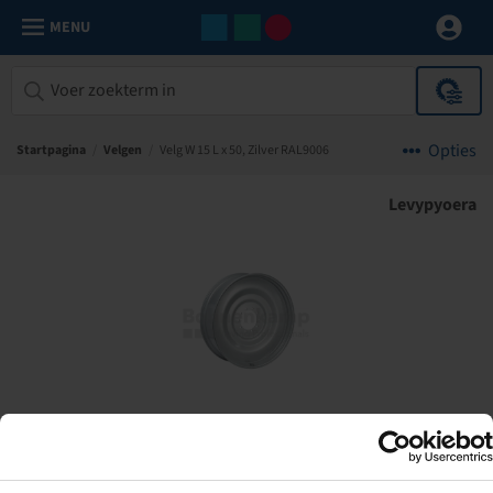
MENU
Opties
Startpagina
/
Velgen
/
Velg W 15 L x 50, Zilver RAL9006
Levypyoera