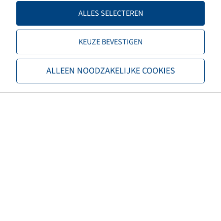
Offset
0
ALLES SELECTEREN
Velg kleur
Zilver
KEUZE BEVESTIGEN
Merk
Levypyoera
ALLEEN NOODZAKELIJKE COOKIES
EAN
4040658120749
Draagvermogen velg 1 (kg)
7610
Snelheid velgen 1 (km/u)
65
Maximum snelheid (km/u)
65
Type aandrijving
Aangedreven & Getrokken as
Nettogewicht (kg)
218,00